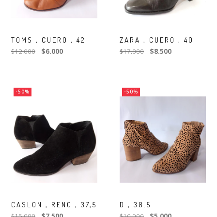
TOMS , CUERO , 42
ZARA , CUERO , 40
$12.000
$6.000
$17.000
$8.500
-50%
-50%
CASLON , RENO , 37,5
D , 38.5
$15.000
$7.500
$10.000
$5.000