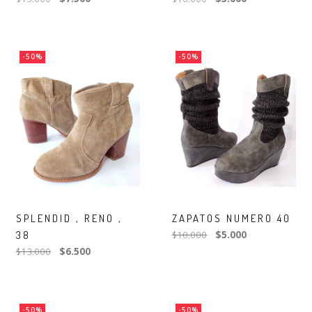
-50%
-50%
SPLENDID , RENO ,
ZAPATOS NUMERO 40
38
$10.000
$5.000
$13.000
$6.500
-50%
-50%