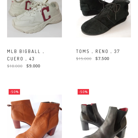
MLB BIGBALL ,
TOMS , RENO , 37
CUERO , 43
$15.000
$7.500
$18.000
$9.000
-50%
-50%