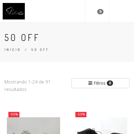
0
50 OFF
INICIO
/
50 OFF
Mostrando 1-24 de 91
Filtros
0
resultados
-50%
-50%