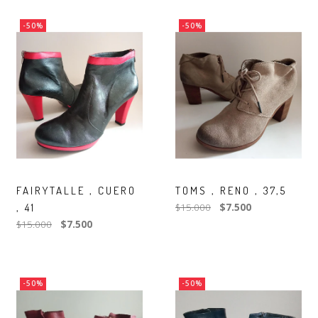
-50%
-50%
FAIRYTALLE , CUERO
TOMS , RENO , 37,5
, 41
$15.000
$7.500
$15.000
$7.500
-50%
-50%