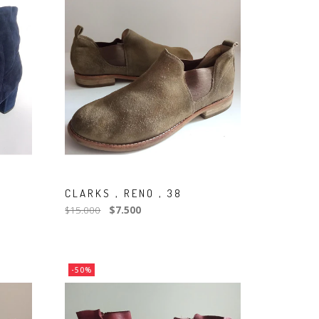
CLARKS , RENO , 38
$15.000
$7.500
-50%