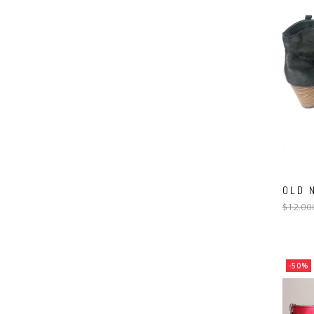
OLD N
$12.00
-50%