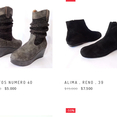
TOS NUMERO 40
ALIMA , RENO , 39
0
$5.000
$15.000
$7.500
-50%