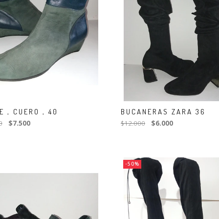
E , CUERO , 40
BUCANERAS ZARA 36
0
$7.500
$12.000
$6.000
-50%