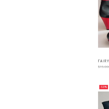
FAIRY
$15.00
-50%