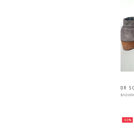
DR S
$12.00
-50%