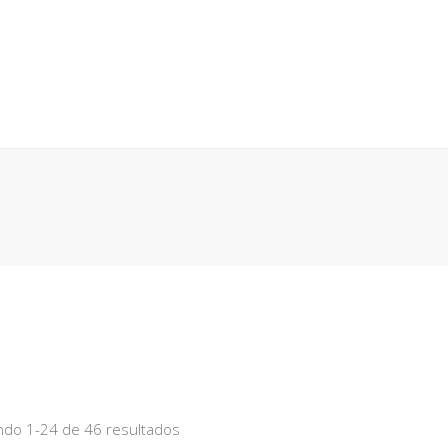
 EN GENERAL
ANTES DE COMPRAR
BÚSQUEDA POR NÚM
CESO
CARRO (
0
)
do 1-24 de 46 resultados