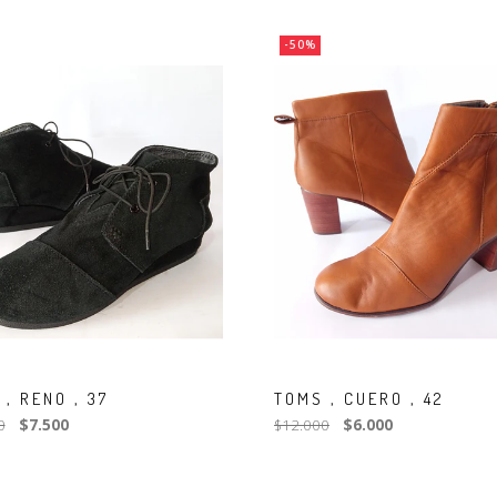
-50%
, RENO , 37
TOMS , CUERO , 42
0
$7.500
$12.000
$6.000