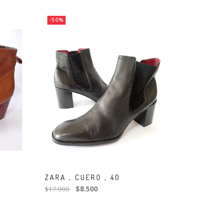
-50%
ZARA , CUERO , 40
$17.000
$8.500