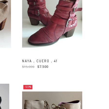
NAYA , CUERO , 41
$15.000
$7.500
-50%