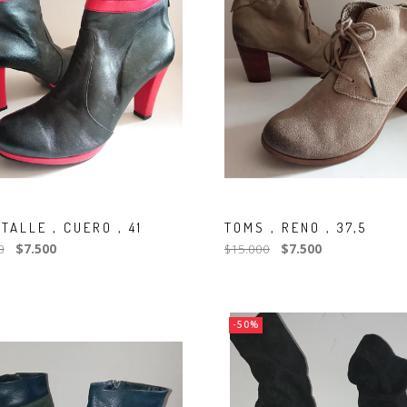
TALLE , CUERO , 41
TOMS , RENO , 37,5
0
$7.500
$15.000
$7.500
-50%