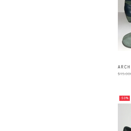
ARCH
$15.00
-50%