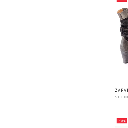
ZAPA
$10.00
-50%