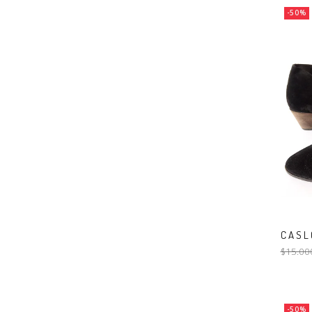
-50%
CASLO
$15.00
-50%