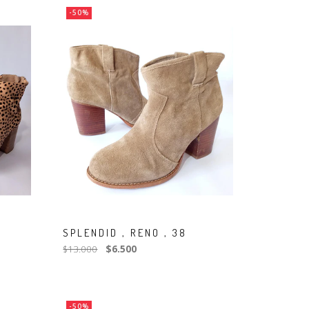
-50%
SPLENDID , RENO , 38
$13.000
$6.500
-50%