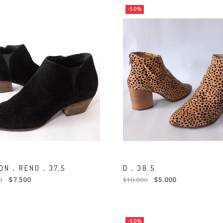
-50%
N , RENO , 37,5
D , 38.5
0
$7.500
$10.000
$5.000
-50%