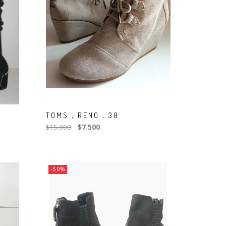
TOMS , RENO , 38
$15.000
$7.500
-50%