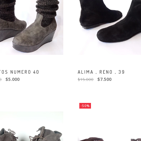
TOS NUMERO 40
ALIMA , RENO , 39
0
$5.000
$15.000
$7.500
-50%