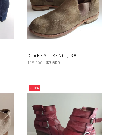
CLARKS , RENO , 38
$15.000
$7.500
-50%