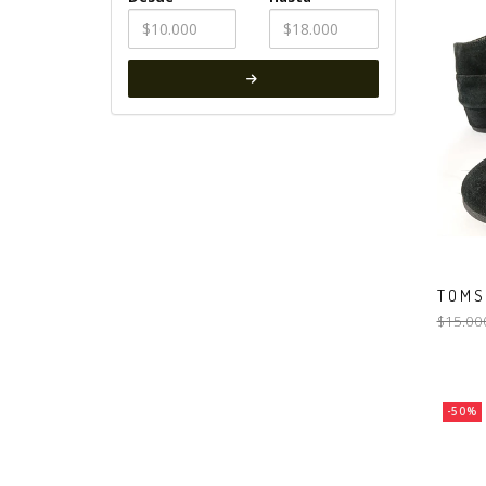
TOMS 
$15.00
-50%