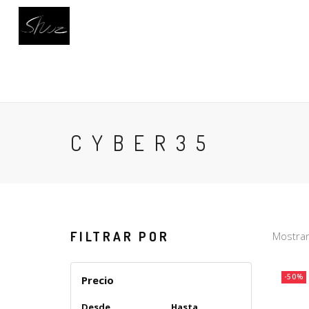
INICIO
CALZADO
BUSCAR
AC
CYBER35
FILTRAR POR
Mostran
-50%
Precio
Desde
Hasta