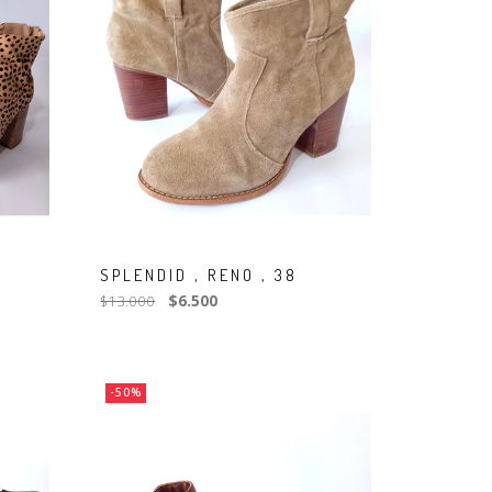
SPLENDID , RENO , 38
$13.000
$6.500
-50%