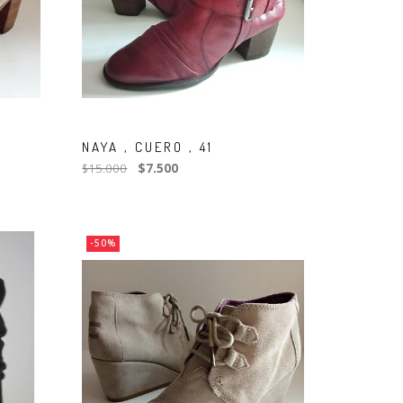
NAYA , CUERO , 41
$15.000
$7.500
-50%