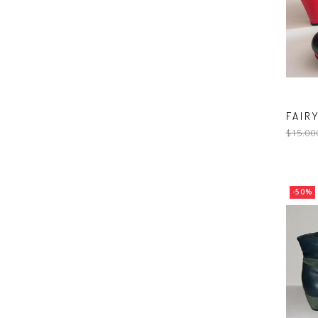
FAIRY
$15.00
-50%