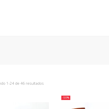
 EN GENERAL
ANTES DE COMPRAR
BÚSQUEDA POR NÚM
CESO
CARRO (
0
)
do 1-24 de 46 resultados
-50%