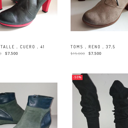
TALLE , CUERO , 41
TOMS , RENO , 37,5
0
$7.500
$15.000
$7.500
-50%