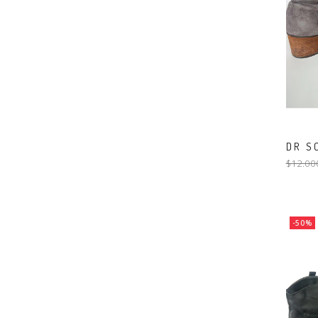
DR S
$12.00
-50%