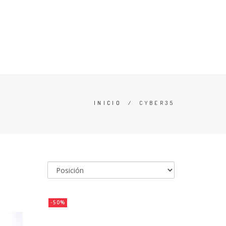
ERO
OFERTAS
CONOCE TU TALLA
ZAPATILLAS
INICIO
/
CYBER35
-50%