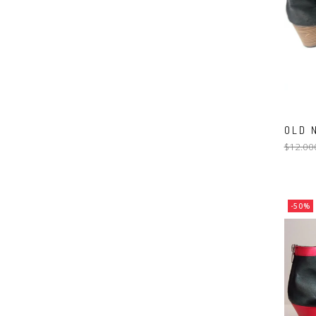
OLD N
$12.00
-50%