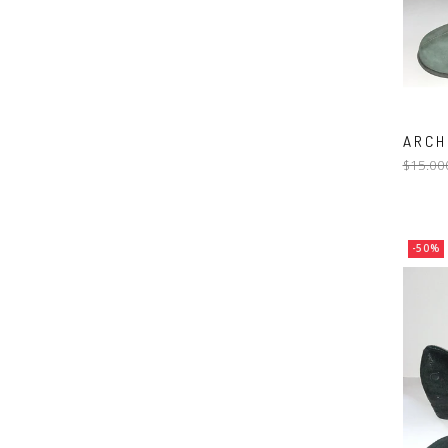
ARCH
$15.00
-50%