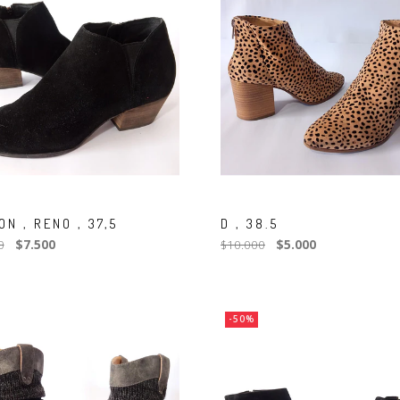
N , RENO , 37,5
D , 38.5
0
$7.500
$10.000
$5.000
-50%