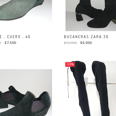
E , CUERO , 40
BUCANERAS ZARA 36
0
$7.500
$12.000
$6.000
-50%