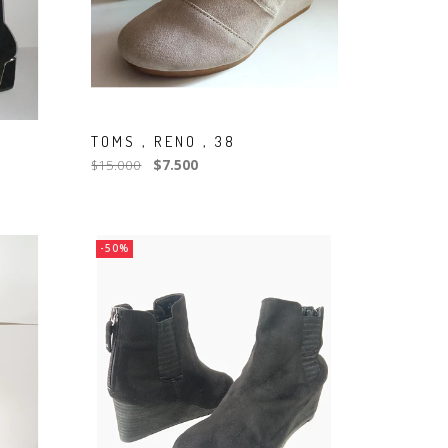
TOMS , RENO , 38
$15.000
$7.500
-50%