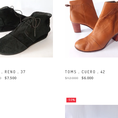
, RENO , 37
TOMS , CUERO , 42
0
$7.500
$12.000
$6.000
-50%