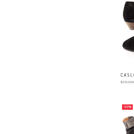
CASLO
$15.00
-50%