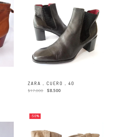
ZARA , CUERO , 40
$17.000
$8.500
-50%