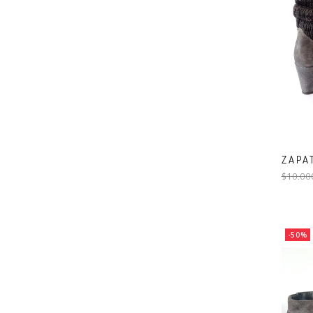
ZAPA
$10.00
-50%