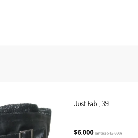
 EN GENERAL
ANTES DE COMPRAR
BÚSQUEDA POR NÚM
CESO
CARRO (
0
)
9
Just Fab , 39
$6.000
(antes
$12.000
)