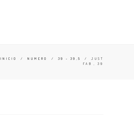
ERO
OFERTAS
CONOCE TU TALLA
ZAPATILLAS
INICIO
/
NUMERO
/
39 - 39,5
/
JUST
FAB , 39