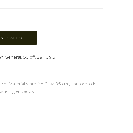
en General
,
50 off
,
39 - 39,5
 cm Material sintetico Ca¤a 35 cm , contorno de
s e Higienizados