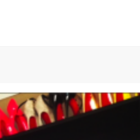
 EN GENERAL
ANTES DE COMPRAR
BÚSQUEDA POR NÚM
CESO
CARRO (
0
)