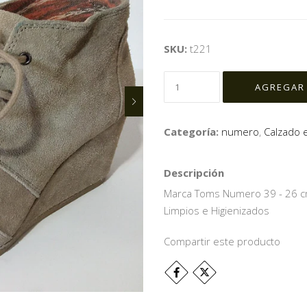
SKU:
t221
Categoría:
numero
,
Calzado 
Descripción
Marca Toms Numero 39 - 26 cm
Limpios e Higienizados
Compartir este producto