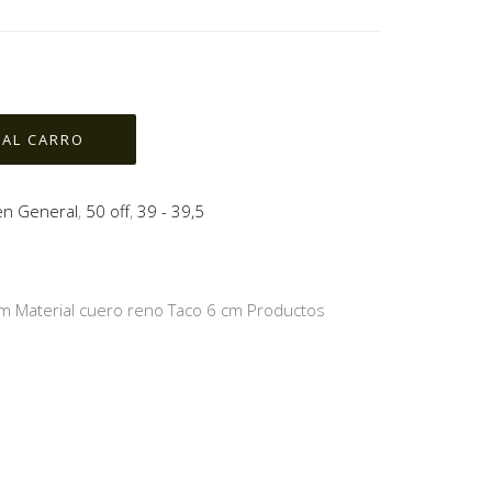
en General
,
50 off
,
39 - 39,5
 Material cuero reno Taco 6 cm Productos