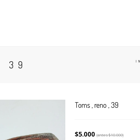
 EN GENERAL
ANTES DE COMPRAR
BÚSQUEDA POR NÚM
CESO
CARRO (
0
)
, 39
I
Toms , reno , 39
$5.000
(antes
$10.000
)