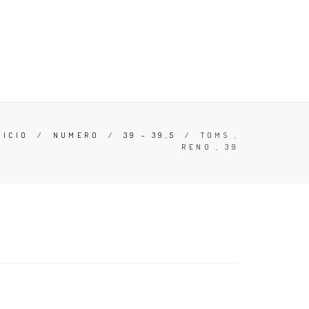
ERO
OFERTAS
CONOCE TU TALLA
ZAPATILLAS
NICIO
/
NUMERO
/
39 - 39,5
/
TOMS ,
RENO , 39