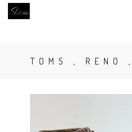
INICIO
CALZADO
BUSCAR
AC
TOMS , RENO 