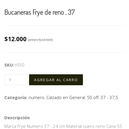
Bucaneras Frye de reno , 37
$12.000
(antes
$24.000
)
SKU:
t930
Categoría:
numero
,
Calzado en General
,
50 off
,
37 - 37,5
Descripción
Marca Frye Numero 37 - 24 cm Material cuero reno Ca¤a 55