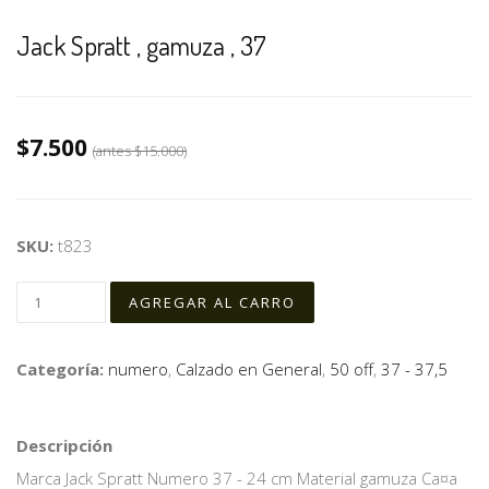
Jack Spratt , gamuza , 37
$7.500
(antes
$15.000
)
SKU:
t823
Categoría:
numero
,
Calzado en General
,
50 off
,
37 - 37,5
Descripción
Marca Jack Spratt Numero 37 - 24 cm Material gamuza Ca¤a