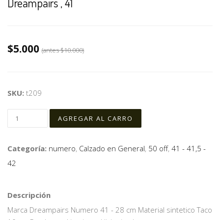
Dreampairs , 41
$5.000
(antes
$10.000
)
SKU:
t209
Categoría:
numero
,
Calzado en General
,
50 off
,
41 - 41,5 -
42
Descripción
Marca Dreampairs Numero 41 - 28 cm Material sintetico Taco