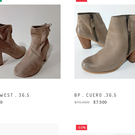
WEST , 36,5
BP , CUERO ,36,5
0
$15.000
$7.500
-50%