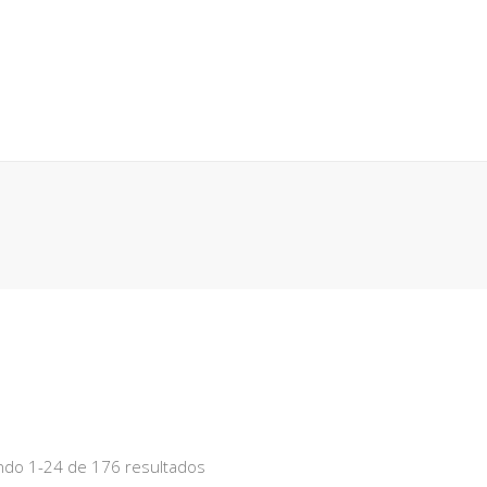
 EN GENERAL
ANTES DE COMPRAR
BÚSQUEDA POR NÚM
CESO
CARRO (
0
)
do 1-24 de 176 resultados