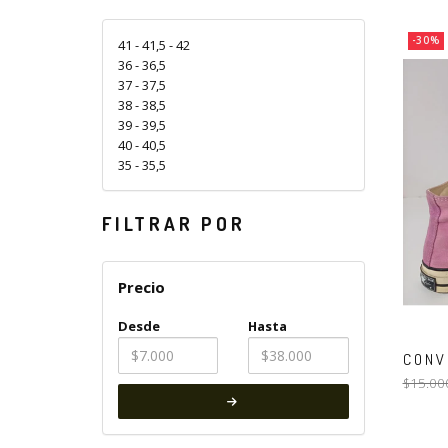
-30%
41 - 41,5 - 42
36 - 36,5
37 - 37,5
38 - 38,5
39 - 39,5
40 - 40,5
35 - 35,5
FILTRAR POR
Precio
Desde
Hasta
CONV
$15.00