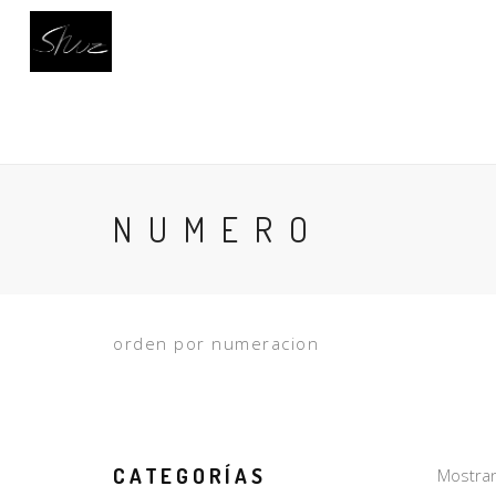
INICIO
CALZADO
BUSCAR
AC
NUMERO
orden por numeracion
CATEGORÍAS
Mostran