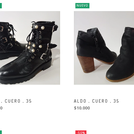
O
NUEVO
, CUERO , 35
ALDO , CUERO , 35
0
$10.000
O
-50%