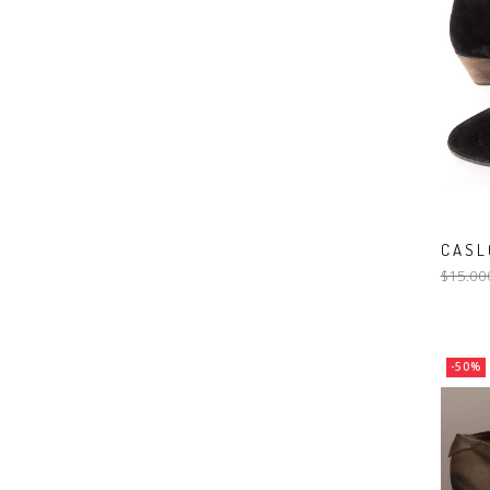
CASLO
$15.00
-50%