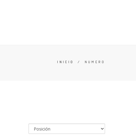
ERO
OFERTAS
CONOCE TU TALLA
ZAPATILLAS
INICIO
/
NUMERO