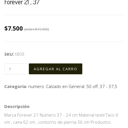
Forever 21 , 37
$7.500
(antes
$15.000
)
SKU:
t809
Categoría:
numero
,
Calzado en General
,
50 off
,
37 - 37,5
Descripción
Marca Forever 21 Numero 37 - 24 cm Material textil Taco 6
cm , ca¤a 62 cm , contorno de pierna 36 cm Productos