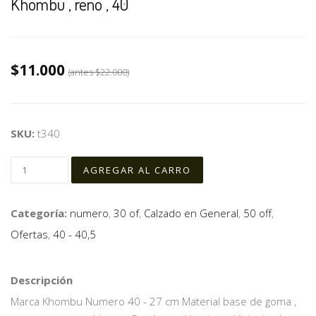
Khombu , reno , 40
$11.000
(antes
$22.000
)
SKU:
t340
Categoría:
numero
,
30 of
,
Calzado en General
,
50 off
,
Ofertas
,
40 - 40,5
Descripción
Marca Khombu Numero 40 - 27 cm Material base de goma ,