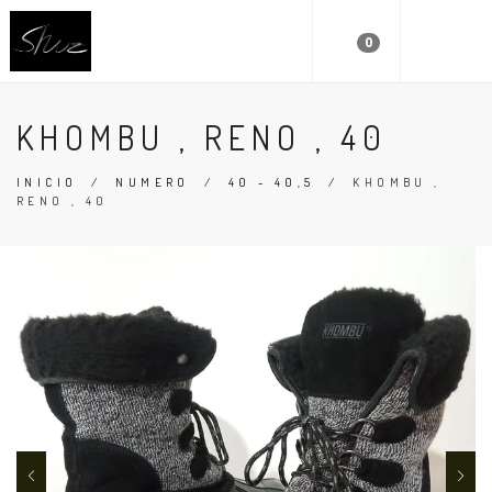
0
KHOMBU , RENO , 40
INICIO
/
NUMERO
/
40 - 40,5
/
KHOMBU ,
RENO , 40