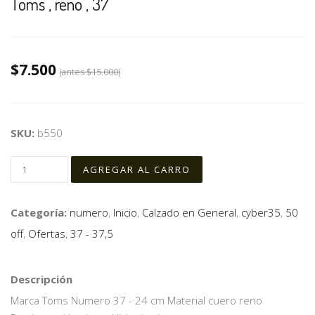
Toms , reno , 37
$7.500
(antes
$15.000
)
SKU:
b550
Categoría:
numero
,
Inicio
,
Calzado en General
,
cyber35
,
50
off
,
Ofertas
,
37 - 37,5
Descripción
Marca Toms Numero 37 - 24 cm Material cuero reno