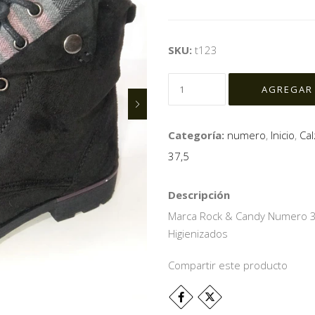
SKU:
t123
Categoría:
numero
,
Inicio
,
Ca
37,5
Descripción
Marca Rock & Candy Numero 37 
Higienizados
Compartir este producto