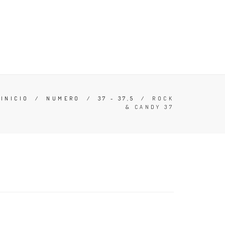
ERO
OFERTAS
CONOCE TU TALLA
ZAPATILLAS
INICIO
/
NUMERO
/
37 - 37,5
/
ROCK
& CANDY 37