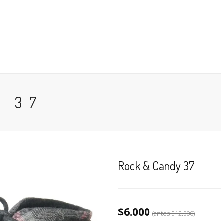
 EN GENERAL
ANTES DE COMPRAR
BÚSQUEDA POR NÚM
CESO
CARRO (
0
)
Y 37
Rock & Candy 37
$6.000
(antes
$12.000
)