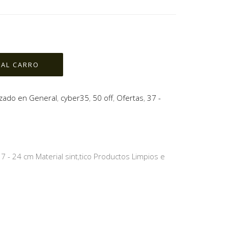
lzado en General
,
cyber35
,
50 off
,
Ofertas
,
37 -
- 24 cm Material sint‚tico Productos Limpios e