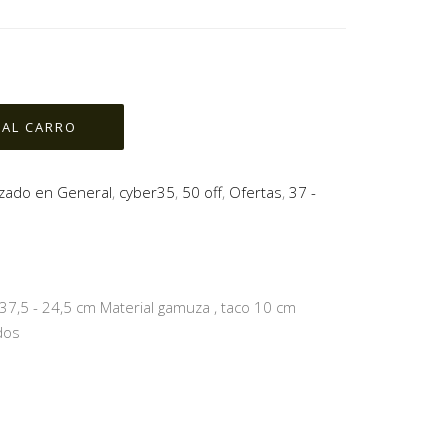
lzado en General
,
cyber35
,
50 off
,
Ofertas
,
37 -
,5 - 24,5 cm Material gamuza , taco 10 cm
dos