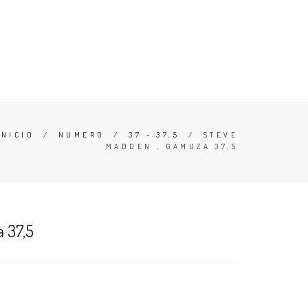
ERO
OFERTAS
CONOCE TU TALLA
ZAPATILLAS
INICIO
/
NUMERO
/
37 - 37,5
/
STEVE
MADDEN , GAMUZA 37,5
 37,5