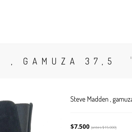
 EN GENERAL
ANTES DE COMPRAR
BÚSQUEDA POR NÚM
CESO
CARRO (
0
)
 , GAMUZA 37,5
Steve Madden , gamuza
$7.500
(antes
$15.000
)