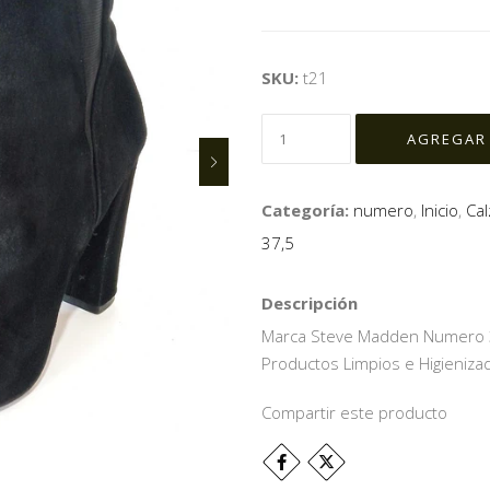
SKU:
t21
Categoría:
numero
,
Inicio
,
Ca
37,5
Descripción
Marca Steve Madden Numero 37
Productos Limpios e Higieniza
Compartir este producto