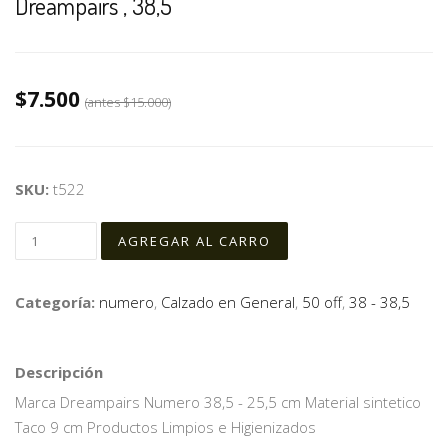
Dreampairs , 38,5
$7.500
(antes
$15.000
)
SKU:
t522
Categoría:
numero
,
Calzado en General
,
50 off
,
38 - 38,5
Descripción
Marca Dreampairs Numero 38,5 - 25,5 cm Material sintetico
Taco 9 cm Productos Limpios e Higienizados