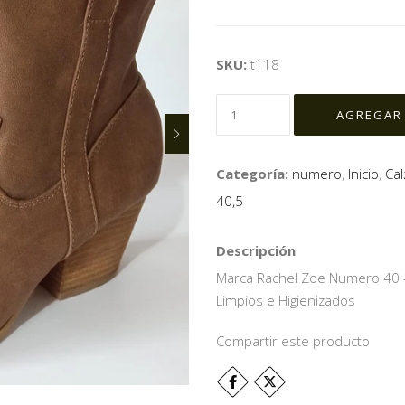
SKU:
t118
Categoría:
numero
,
Inicio
,
Ca
40,5
Descripción
Marca Rachel Zoe Numero 40 - 
Limpios e Higienizados
Compartir este producto