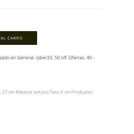
lzado en General
,
cyber35
,
50 off
,
Ofertas
,
40 -
27 cm Material sint‚tico Taco 6 cm Productos