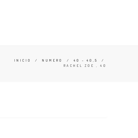
ERO
OFERTAS
CONOCE TU TALLA
ZAPATILLAS
INICIO
/
NUMERO
/
40 - 40,5
/
RACHEL ZOE , 40