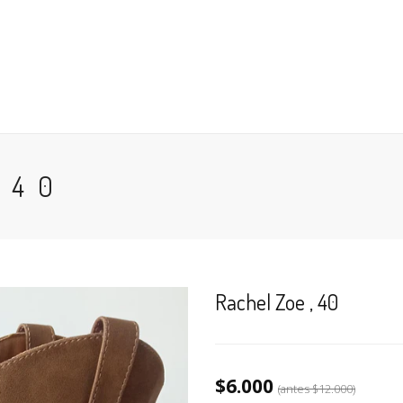
 EN GENERAL
ANTES DE COMPRAR
BÚSQUEDA POR NÚM
CESO
CARRO (
0
)
 40
Rachel Zoe , 40
$6.000
(antes
$12.000
)