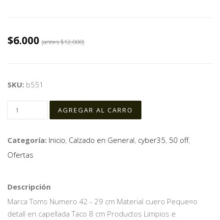
$6.000
(antes
$12.000
)
SKU:
b551
Categoría:
Inicio
,
Calzado en General
,
cyber35
,
50 off
,
Ofertas
Descripción
Marca Toms Numero 42 - 29 cm Material cuero Peque¤o
detall en capellada Taco 8 cm Productos Limpios e